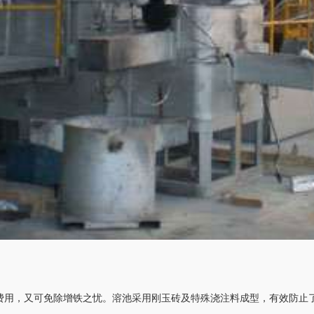
费用，又可免除增铁之忧。溶池采用刚玉砖及特殊浇注料成型，有效防止